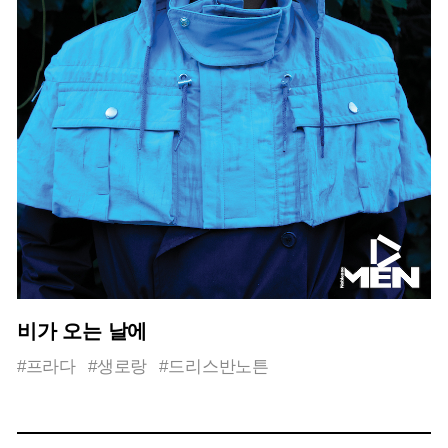
비가 오는 날에
#프라다
#생로랑
#드리스반노튼