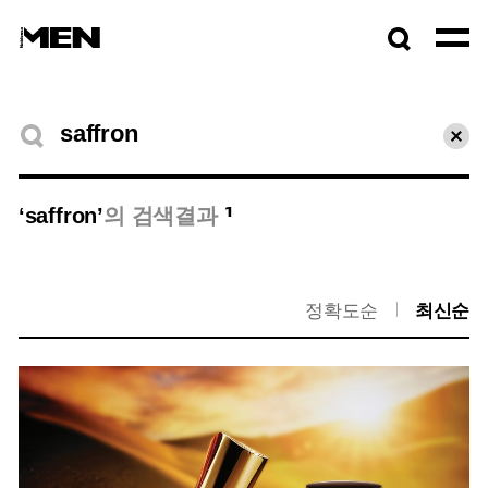
검색창
열기
검색결과
초기
1
‘saffron’
의 검색결과
정확도순
최신순