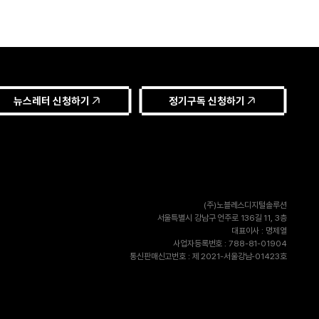
뉴스레터 신청하기
정기구독 신청하기
(주)노블레스디지털솔루션
서울특별시 강남구 언주로 136길 11, 3층
대표이사 : 명제열
사업자등록번호 : 788-81-01904
통신판매신고번호 : 제 2021-서울강남-01423호