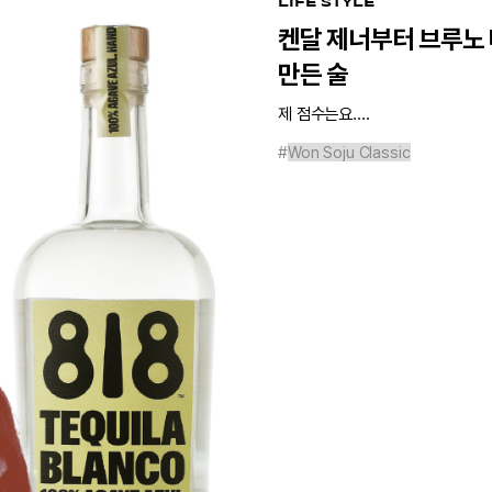
LIFE STYLE
켄달 제너부터 브루노
만든 술
제 점수는요….
#
Won Soju Classic