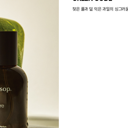
젖은 풀과 덜 익은 과일의 싱그러움