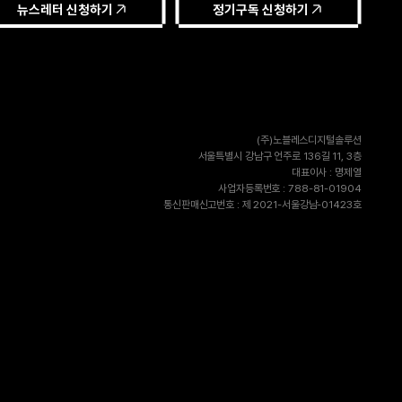
뉴스레터 신청하기
정기구독 신청하기
(주)노블레스디지털솔루션
서울특별시 강남구 언주로 136길 11, 3층
대표이사 : 명제열
사업자등록번호 : 788-81-01904
통신판매신고번호 : 제 2021-서울강남-01423호