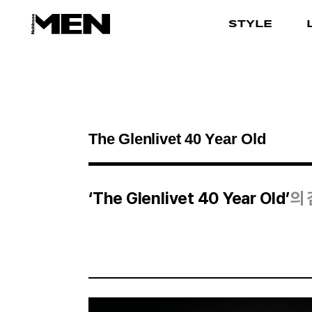
STYLE
검색결과
‘The Glenlivet 40 Year Old’
의