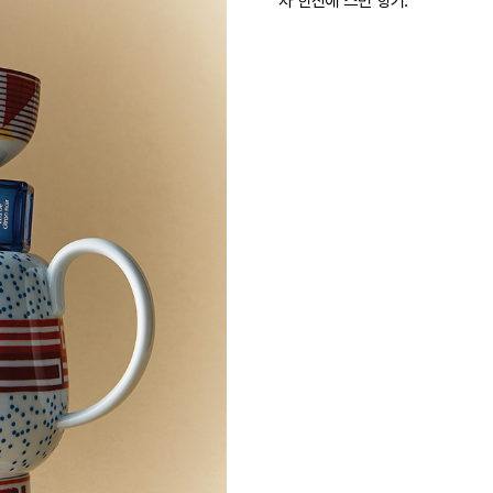
차 한잔에 스민 향기.