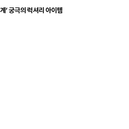
시계’ 궁극의 럭셔리 아이템
.