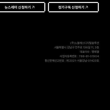
뉴스레터 신청하기
정기구독 신청하기
(주)노블레스디지털솔루션
서울특별시 강남구 언주로 136길 11, 3층
대표이사 : 명제열
사업자등록번호 : 788-81-01904
통신판매신고번호 : 제 2021-서울강남-01423호