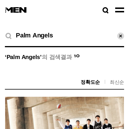
검색창
열기
검색결과
초기
10
‘Palm Angels’
의 검색결과
정확도순
최신순