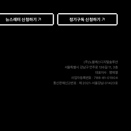
뉴스레터 신청하기
정기구독 신청하기
(주)노블레스디지털솔루션
서울특별시 강남구 언주로 136길 11, 3층
대표이사 : 명제열
사업자등록번호 : 788-81-01904
통신판매신고번호 : 제 2021-서울강남-01423호