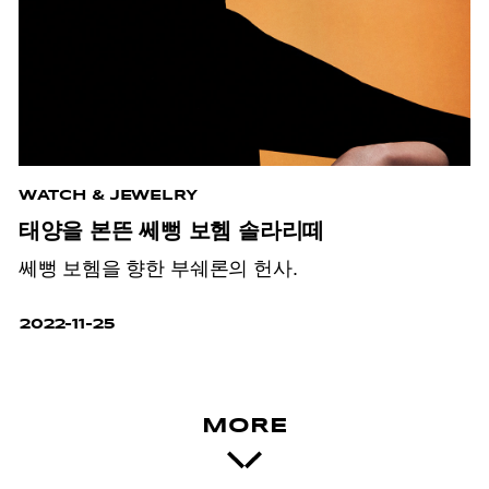
WATCH & JEWELRY
태양을 본뜬 쎄뻥 보헴 솔라리떼
쎄뻥 보헴을 향한 부쉐론의 헌사.
2022-11-25
MORE