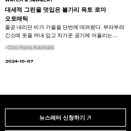
WATCH & JEWELRY
대세적 그린을 덧입은 불가리 옥토 로마
오토매틱
줄곧 내리던 비가 가을을 단번에 데려왔다. 부랴부랴
긴소매 옷을 꺼내 입고 차가운 공기에 어울리는
묵직하고도 따뜻한 향수를 뿌린다. 문득 이 계절을
#
Octo Roma Automatic
위한 새롭고 아름다운 것에 대한 호기심이
생겨난다면 <맨 노블레스>가 전하는 비범한 물건을
2024-10-07
발견해보시길.
뉴스레터 신청하기