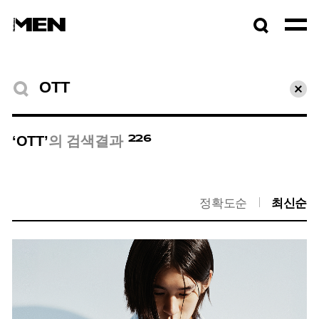
검색창
열기
검색결과
초기
226
‘OTT’
의 검색결과
정확도순
최신순