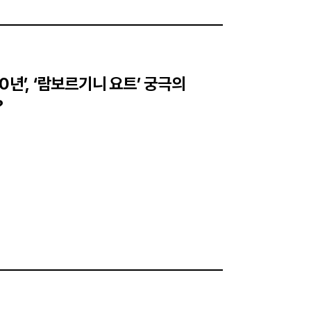
0년’, ‘람보르기니 요트’ 궁극의
?