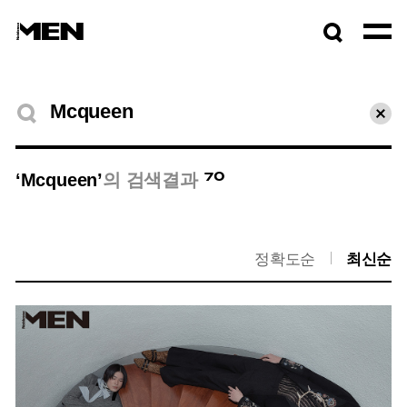
검색창
열기
검색결과
초기
70
‘Mcqueen’
의 검색결과
정확도순
최신순