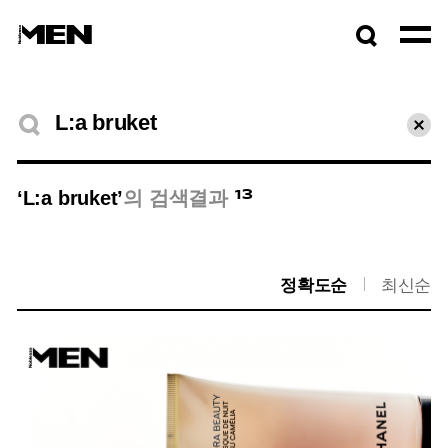
검색창
열기
검색결과
초기
13
‘L:a bruket’
의 검색결과
정확도순
최신순