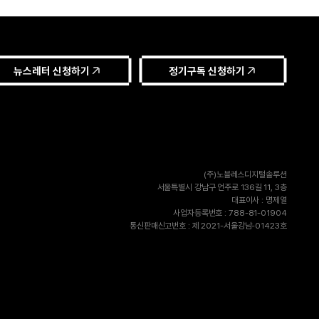
뉴스레터 신청하기
정기구독 신청하기
(주)노블레스디지털솔루션
서울특별시 강남구 언주로 136길 11, 3층
대표이사 : 명제열
사업자등록번호 : 788-81-01904
통신판매신고번호 : 제 2021-서울강남-01423호