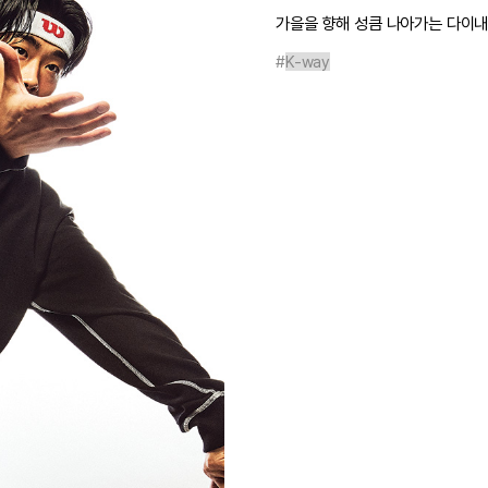
가을을 향해 성큼 나아가는 다이내
#
K-way