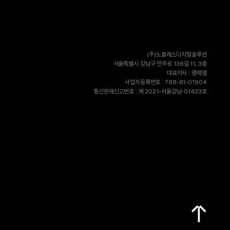
(주)노블레스디지털솔루션
서울특별시 강남구 언주로 136길 11, 3층
대표이사 : 명제열
사업자등록번호 : 788-81-01904
통신판매신고번호 : 제 2021-서울강남-01423호
TOP