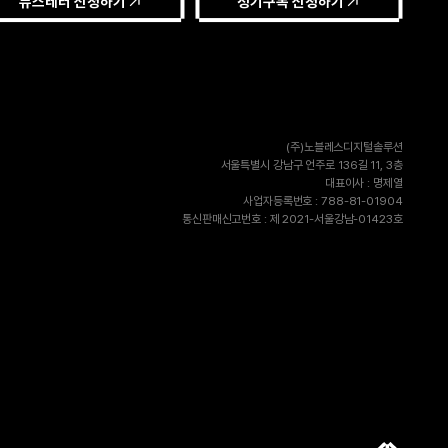
뉴스레터 신청하기
정기구독 신청하기
(주)노블레스디지털솔루션
서울특별시 강남구 언주로 136길 11, 3층
대표이사 : 명제열
사업자등록번호 : 788-81-01904
통신판매신고번호 : 제 2021-서울강남-01423호