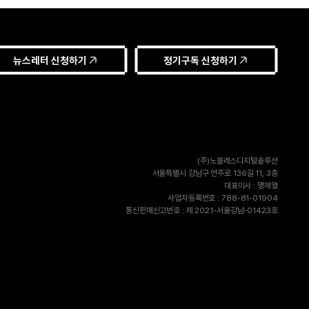
뉴스레터 신청하기
정기구독 신청하기
(주)노블레스디지털솔루션
서울특별시 강남구 언주로 136길 11, 3층
대표이사 : 명제열
사업자등록번호 : 788-81-01904
통신판매신고번호 : 제 2021-서울강남-01423호