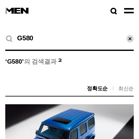
검색창
열기
검색결과
초기
2
‘G580’
의 검색결과
정확도순
최신순