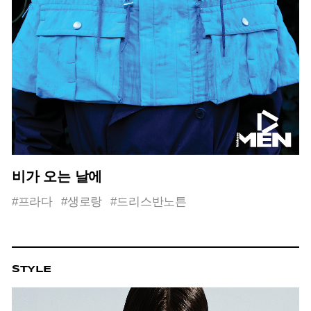
비가 오는 날에
#프라다
#생로랑
#드리스반노튼
STYLE