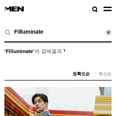
검색창
열기
검색결과
초기
1
‘Filluminate’
의 검색결과
정확도순
최신순