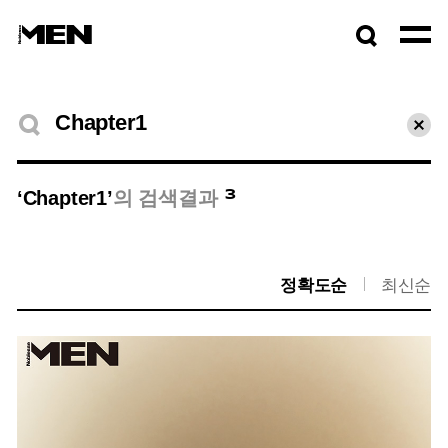
검색창
열기
검색결과
초기
3
‘Chapter1’
의 검색결과
정확도순
최신순