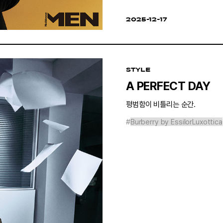
2025-12-17
STYLE
A PERFECT DAY
평범함이 비틀리는 순간.
#
Burberry by EssilorLuxottica