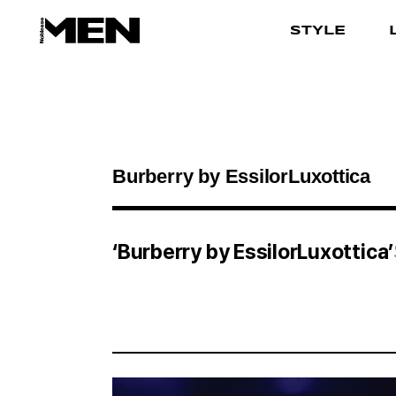
STYLE
검색결과
‘Burberry by EssilorLuxottica’