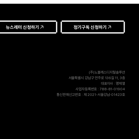
뉴스레터 신청하기
정기구독 신청하기
(주)노블레스디지털솔루션
서울특별시 강남구 언주로 136길 11, 3층
대표이사 : 명제열
사업자등록번호 : 788-81-01904
통신판매신고번호 : 제 2021-서울강남-01423호