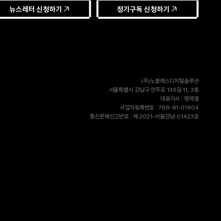
뉴스레터 신청하기
정기구독 신청하기
(주)노블레스디지털솔루션
서울특별시 강남구 언주로 136길 11, 3층
대표이사 : 명제열
사업자등록번호 : 788-81-01904
통신판매신고번호 : 제 2021-서울강남-01423호