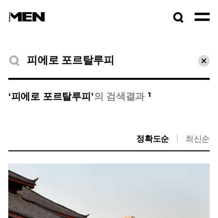
검색창
열기
검색결과
초기
1
‘피에로 포르탈루피’
의 검색결과
정확도순
최신순