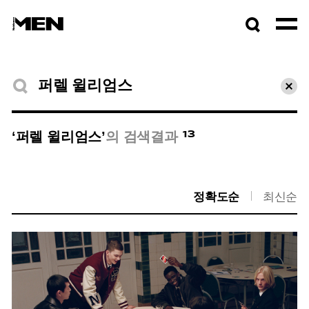
검색창
열기
검색결과
초기
13
‘퍼렐 윌리엄스’
의 검색결과
정확도순
최신순