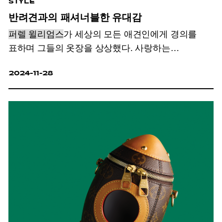
STYLE
반려견과의 패셔너블한 유대감
퍼렐 윌리엄스
가 세상의 모든 애견인에게 경의를
표하며 그들의 옷장을 상상했다.
사랑하는
반려견과의 패셔너블한 유대감, 루이 비통 2025 S/S
2024-11-28
남성 프리 컬렉션.