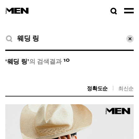
검색창
열기
검색결과
초기
10
‘웨딩 링’
의 검색결과
정확도순
최신순