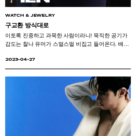
WATCH & JEWELRY
구교환 방식대로
이토록 진중하고 과묵한 사람이라니!
묵직한 공기가
감도는 찰나 유머가 스멀스멀 비집고 들어온다.
배우
구교환을 알아갈 때 방심은 금물이다.
이 남자,
2023-04-27
밀당의 귀재이니.