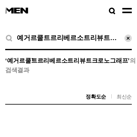
검색창
열기
검색결과
초기
1
‘예거르쿨트르리베르소트리뷰트크로노그래프’
의
검색결과
정확도순
최신순