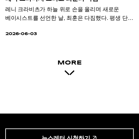
레니 크라비츠가 하늘 위로 손을 올리며 새로운
베이시스트를 선언한 날, 최훈은 다짐했다. 평생 단
한 번 전력 질주할 기회가 주어진다면 바로
2026-06-03
지금이라고.
MORE
뉴스레터 신청하기