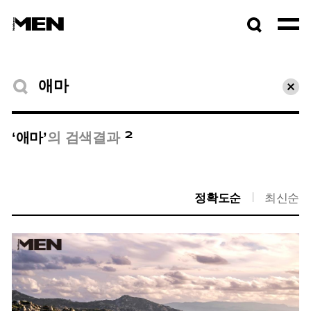
검색창
열기
검색결과
초기
2
‘애마’
의 검색결과
정확도순
최신순