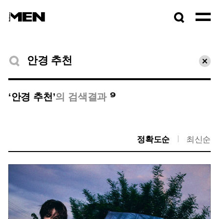
검색창
열기
검색결과
초기
9
‘안경 추천’
의 검색결과
정확도순
최신순