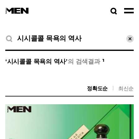
검색창
열기
검색결과
초기
1
‘시시콜콜 목욕의 역사’
의 검색결과
정확도순
최신순