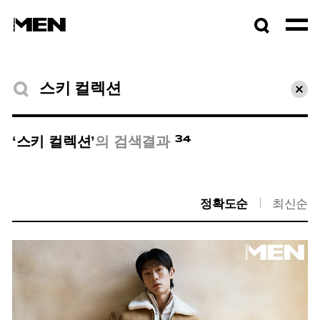
검색창
열기
검색결과
초기
34
‘스키 컬렉션’
의 검색결과
정확도순
최신순