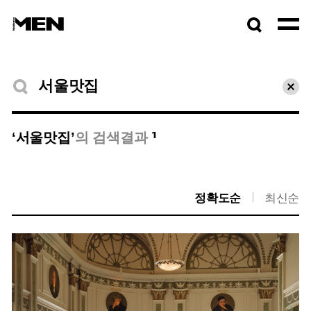
검색창
열기
검색결과
초기
1
‘서울맛집’
의 검색결과
정확도순
최신순