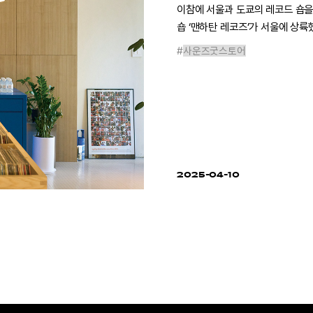
이참에 서울과 도쿄의 레코드 숍을
숍 ‘맨하탄 레코즈’가 서울에 상륙
#
사운즈굿스토어
2025-04-10