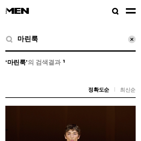
검색창
열기
검색결과
초기
1
‘마린룩’
의 검색결과
정확도순
최신순