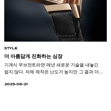
STYLE
더 아름답게 진화하는 심장
기계식 무브먼트라면 매년 새로운 기술을
내놓긴
쉽지 않다. 자체 제작은 난도가
높지만 그 결과 더
개성 있는 모습으로 탄생한
기계식 무브먼트는 시계
2023-08-21
애호가의
눈과 마음을 사로잡는다.