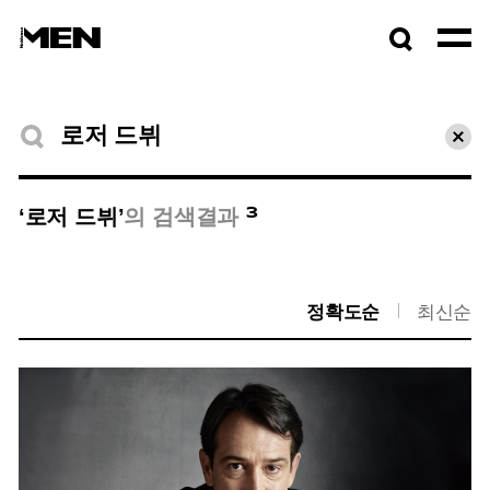
검색창
열기
검색결과
초기
3
‘로저 드뷔’
의 검색결과
정확도순
최신순