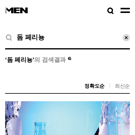
검색창
열기
검색결과
초기
6
‘돔 페리뇽’
의 검색결과
정확도순
최신순