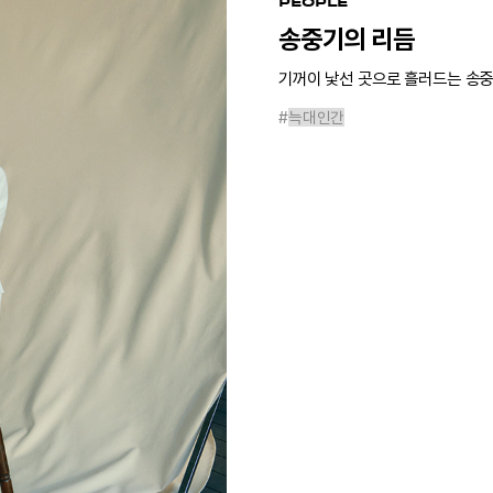
PEOPLE
송중기의 리듬
기꺼이 낯선 곳으로 흘러드는 송중
#
늑대인간