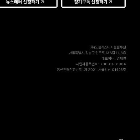
뉴스레터 신청하기
정기구독 신청하기
(주)노블레스디지털솔루션
서울특별시 강남구 언주로 136길 11, 3층
대표이사 : 명제열
사업자등록번호 : 788-81-01904
통신판매신고번호 : 제 2021-서울강남-01423호