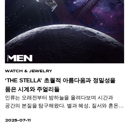
WATCH & JEWELRY
‘THE STELLA’ 초월적 아름다움과 정밀성을
품은 시계와 주얼리들
인류는 오래전부터 밤하늘을 올려다보며 시간과
공간의 본질을 탐구해왔다. 별과 혜성, 질서와 혼돈이
빚어낸 우주의 신비는 손안에 품고 싶을 만큼
2025-07-11
매혹적이기에! 경이로운 시공간 속, 초월적