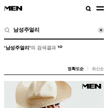
검색창
열기
검색결과
초기
10
‘남성주얼리’
의 검색결과
정확도순
최신순