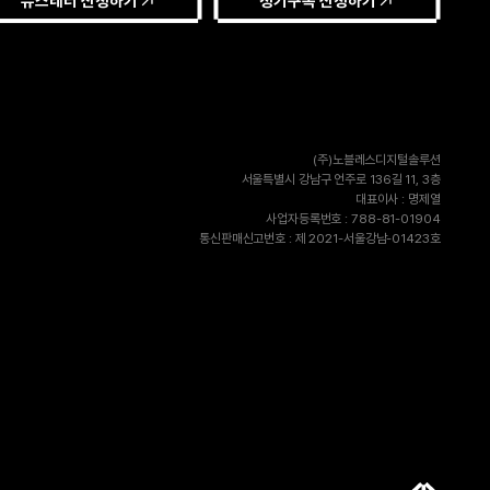
뉴스레터 신청하기
정기구독 신청하기
(주)노블레스디지털솔루션
서울특별시 강남구 언주로 136길 11, 3층
대표이사 : 명제열
사업자등록번호 : 788-81-01904
통신판매신고번호 : 제 2021-서울강남-01423호